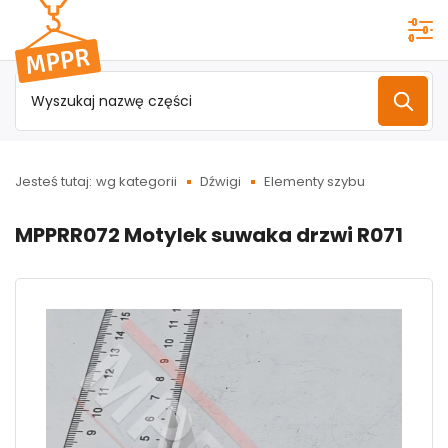
Przejdź do
menu
głównego
Jesteś tutaj:
wg kategorii
Dźwigi
Elementy szybu
MPPRR072 Motylek suwaka drzwi R071