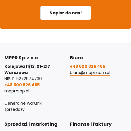
Napisz do nas!
MPPR Sp. z o.o.
Biuro
Kolejowa 11/13, 01-217
+48 600 826 485
Warszawa
biuro@mppr.com.pl
NIP: PL5272974730
+48 600 826 485
mppr@op.pl
Generalne warunki
sprzedaży
Sprzedaż i marketing
Finanse i faktury