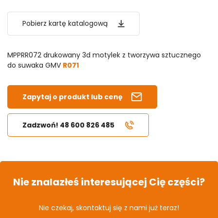
Pobierz kartę katalogową
MPPRR072 drukowany 3d motylek z tworzywa sztucznego
do suwaka GMV
R071
Zapytaj o produkt lub cenę
Zadzwoń! 48 600 826 485
Nie znalazłeś interesującej Cię części?
Nie czekaj, skontaktuj się z nami już teraz!