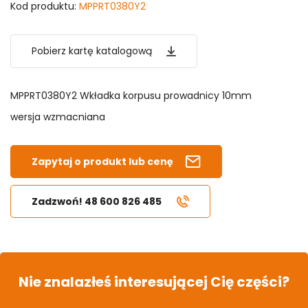
Kod produktu:
MPPRT0380Y2
Pobierz kartę katalogową
MPPRT0380Y2 Wkładka korpusu prowadnicy 10mm
wersja wzmacniana
Zapytaj o produkt lub cenę
Zadzwoń! 48 600 826 485
Nie znalazłeś interesującej Cię części?