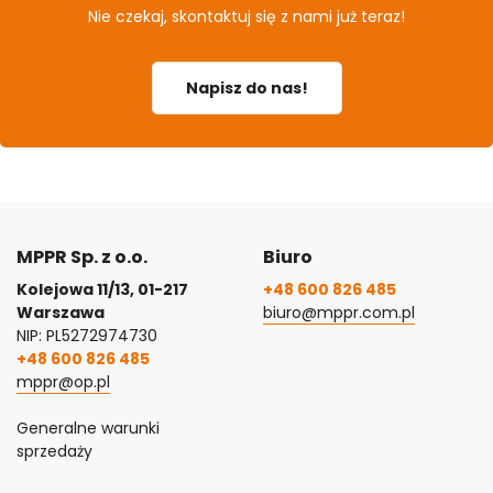
Nie czekaj, skontaktuj się z nami już teraz!
Napisz do nas!
MPPR Sp. z o.o.
Biuro
Kolejowa 11/13, 01-217
+48 600 826 485
Warszawa
biuro@mppr.com.pl
NIP: PL5272974730
+48 600 826 485
mppr@op.pl
Generalne warunki
sprzedaży