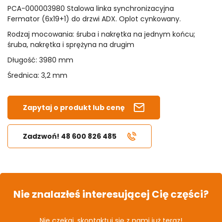
PCA-000003980 Stalowa linka synchronizacyjna
Fermator (6x19+1) do drzwi ADX. Oplot cynkowany.
Rodzaj mocowania: śruba i nakrętka na jednym końcu;
śruba, nakrętka i sprężyna na drugim
Długość: 3980 mm
Średnica: 3,2 mm
Zapytaj o produkt lub cenę
Zadzwoń! 48 600 826 485
Nie znalazłeś interesującej Cię części?
Nie czekaj, skontaktuj się z nami już teraz!