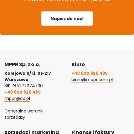
Napisz do nas!
MPPR Sp. z o.o.
Biuro
Kolejowa 11/13, 01-217
+48 600 826 485
Warszawa
biuro@mppr.com.pl
NIP: PL5272974730
+48 600 826 485
mppr@op.pl
Generalne warunki
sprzedaży
Sprzedaż i marketing
Finanse i faktury