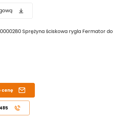
ogową
000280 Sprężyna ściskowa rygla Fermator do
b cenę
 485