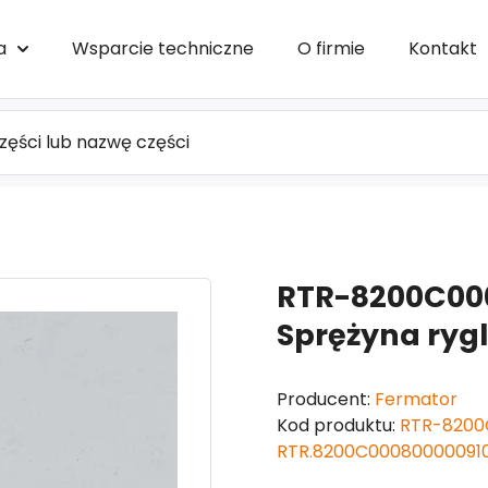
a
Wsparcie techniczne
O firmie
Kontakt
RTR-8200C00
Sprężyna ryg
Producent:
Fermator
Kod produktu:
RTR-8200
RTR.8200C000800000910