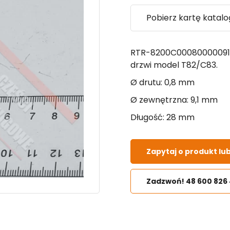
Pobierz kartę katal
RTR-8200C000800000910
drzwi model T82/C83.
Ø drutu: 0,8 mm
Ø zewnętrzna: 9,1 mm
Długość: 28 mm
Zapytaj o produkt lu
Zadzwoń! 48 600 826