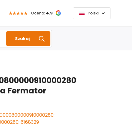
Ocena:
4.9
Polski
Szukaj
0800000910000280
la Fermator
C000800000910000280;
000280; 6168329