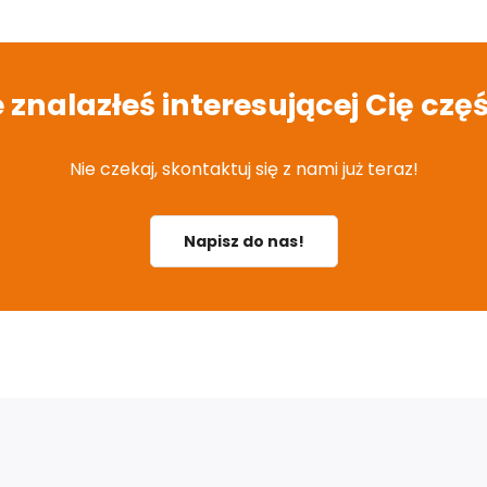
e znalazłeś interesującej Cię częś
Nie czekaj, skontaktuj się z nami już teraz!
Napisz do nas!