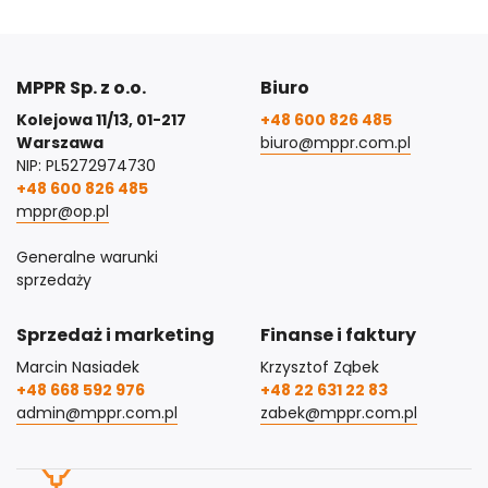
MPPR Sp. z o.o.
Biuro
Kolejowa 11/13, 01-217
+48 600 826 485
Warszawa
biuro@mppr.com.pl
NIP: PL5272974730
+48 600 826 485
mppr@op.pl
Generalne warunki
sprzedaży
Sprzedaż i marketing
Finanse i faktury
Marcin Nasiadek
Krzysztof Ząbek
+48 668 592 976
+48 22 631 22 83
admin@mppr.com.pl
zabek@mppr.com.pl