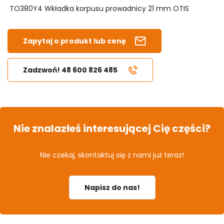
TO380Y4 Wkładka korpusu prowadnicy 21 mm OTIS
Zapytaj o produkt lub cenę
Zadzwoń! 48 600 826 485
Nie znalazłeś interesującej Cię części?
Nie czekaj, skontaktuj się z nami już teraz!
Napisz do nas!