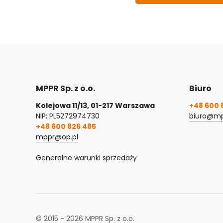
MPPR Sp. z o.o.
Biuro
Kolejowa 11/13, 01-217 Warszawa
+48 600 
NIP: PL5272974730
biuro@mp
+48 600 826 485
mppr@op.pl
Generalne warunki sprzedaży
© 2015 - 2026 MPPR Sp. z o.o.