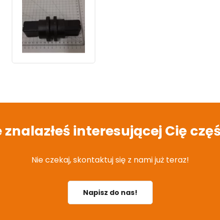
e znalazłeś interesującej Cię częś
Nie czekaj, skontaktuj się z nami już teraz!
Napisz do nas!