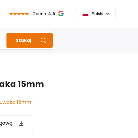
Ocena:
4.9
Polski
Szukaj
waka 15mm
suwaka 15mm
ogową