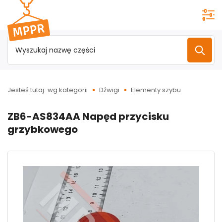
Przejdź do
menu
głównego
Jesteś tutaj:
wg kategorii
Dźwigi
Elementy szybu
ZB6-AS834AA Napęd przycisku
grzybkowego