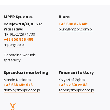
MPPR Sp. z o.o.
Biuro
Kolejowa 11/13, 01-217
+48 600 826 485
Warszawa
biuro@mppr.com.pl
NIP: PL5272974730
+48 600 826 485
mppr@op.pl
Generalne warunki
sprzedaży
Sprzedaż i marketing
Finanse i faktury
Marcin Nasiadek
Krzysztof Ząbek
+48 668 592 976
+48 22 631 22 83
admin@mppr.com.pl
zabek@mppr.com.pl