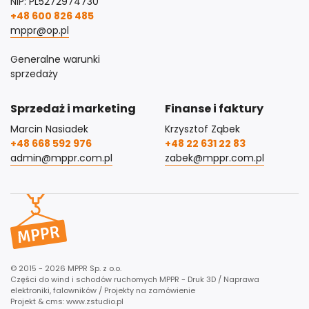
NIP: PL5272974730
+48 600 826 485
mppr@op.pl
Generalne warunki
sprzedaży
Sprzedaż i marketing
Finanse i faktury
Marcin Nasiadek
Krzysztof Ząbek
+48 668 592 976
+48 22 631 22 83
admin@mppr.com.pl
zabek@mppr.com.pl
© 2015 - 2026 MPPR Sp. z o.o.
Części do wind i schodów ruchomych MPPR - Druk 3D / Naprawa
elektroniki, falowników / Projekty na zamówienie
Projekt & cms:
www.zstudio.pl