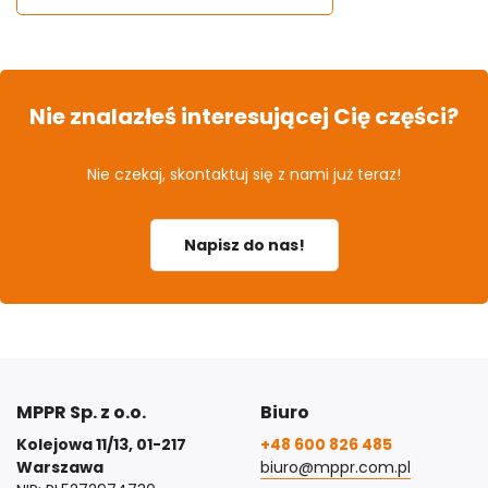
Nie znalazłeś interesującej Cię części?
Nie czekaj, skontaktuj się z nami już teraz!
Napisz do nas!
MPPR Sp. z o.o.
Biuro
Kolejowa 11/13, 01-217
+48 600 826 485
Warszawa
biuro@mppr.com.pl