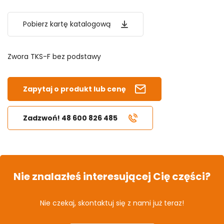
Pobierz kartę katalogową
Zwora TKS-F bez podstawy
Zapytaj o produkt lub cenę
Zadzwoń! 48 600 826 485
Nie znalazłeś interesującej Cię części?
Nie czekaj, skontaktuj się z nami już teraz!