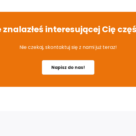
e znalazłeś interesującej Cię częś
Nie czekaj, skontaktuj się z nami już teraz!
Napisz do nas!