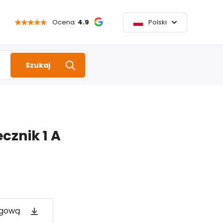
Ocena:
4.9
Polski
Szukaj
cznik 1 A
ogową