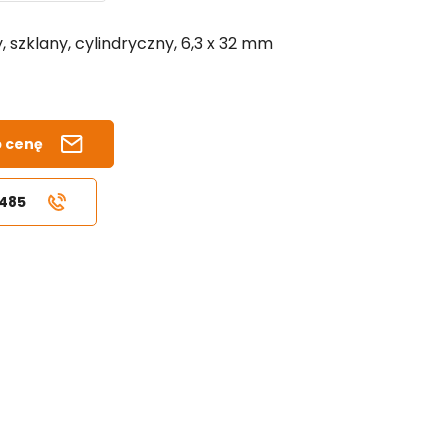
 szklany, cylindryczny, 6,3 x 32 mm
b cenę
 485