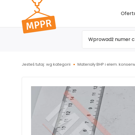
Przejdź
Ofert
do menu
głównego
Jesteś tutaj:
wg kategorii
Materiały BHP i elem. konser