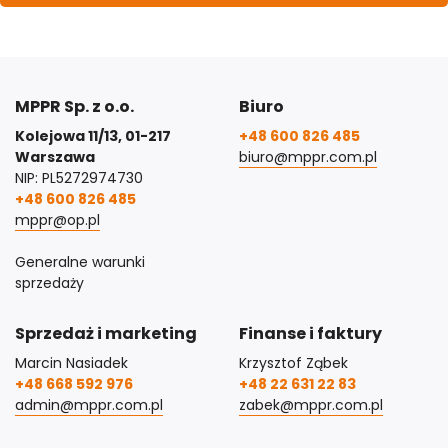
MPPR Sp. z o.o.
Biuro
Kolejowa 11/13, 01-217
+48 600 826 485
Warszawa
biuro@mppr.com.pl
NIP: PL5272974730
+48 600 826 485
mppr@op.pl
Generalne warunki
sprzedaży
Sprzedaż i marketing
Finanse i faktury
Marcin Nasiadek
Krzysztof Ząbek
+48 668 592 976
+48 22 631 22 83
admin@mppr.com.pl
zabek@mppr.com.pl