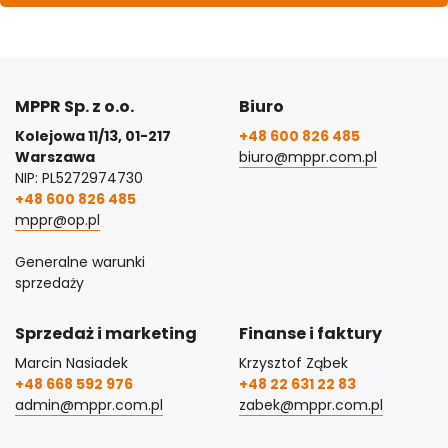
MPPR Sp. z o.o.
Biuro
Kolejowa 11/13, 01-217
+48 600 826 485
Warszawa
biuro@mppr.com.pl
NIP: PL5272974730
+48 600 826 485
mppr@op.pl
Generalne warunki
sprzedaży
Sprzedaż i marketing
Finanse i faktury
Marcin Nasiadek
Krzysztof Ząbek
+48 668 592 976
+48 22 631 22 83
admin@mppr.com.pl
zabek@mppr.com.pl