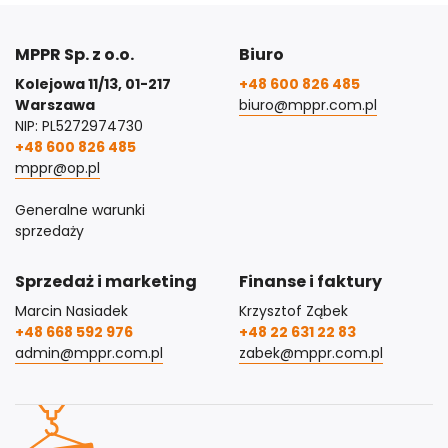
MPPR Sp. z o.o.
Biuro
Kolejowa 11/13, 01-217
+48 600 826 485
Warszawa
biuro@mppr.com.pl
NIP: PL5272974730
+48 600 826 485
mppr@op.pl
Generalne warunki
sprzedaży
Sprzedaż i marketing
Finanse i faktury
Marcin Nasiadek
Krzysztof Ząbek
+48 668 592 976
+48 22 631 22 83
admin@mppr.com.pl
zabek@mppr.com.pl