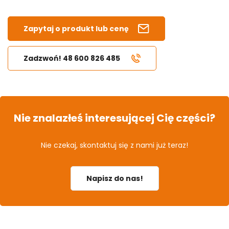
Zapytaj o produkt lub cenę
Zadzwoń! 48 600 826 485
Nie znalazłeś interesującej Cię części?
Nie czekaj, skontaktuj się z nami już teraz!
Napisz do nas!