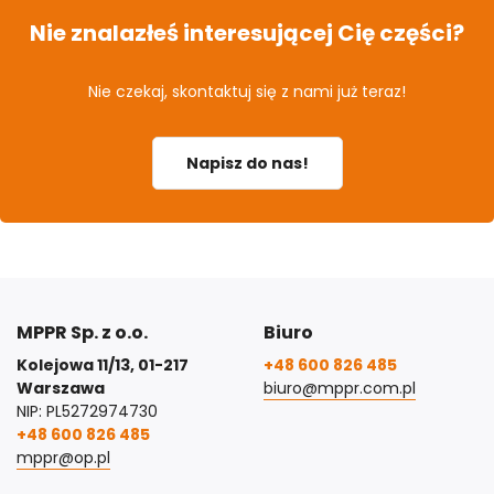
Nie znalazłeś interesującej Cię części?
Nie czekaj, skontaktuj się z nami już teraz!
Napisz do nas!
MPPR Sp. z o.o.
Biuro
Kolejowa 11/13, 01-217
+48 600 826 485
Warszawa
biuro@mppr.com.pl
NIP: PL5272974730
+48 600 826 485
mppr@op.pl