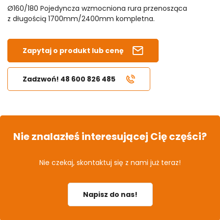
Ø160/180 Pojedyncza wzmocniona rura przenosząca
z długością 1700mm/2400mm kompletna.
Zapytaj o produkt lub cenę
Zadzwoń! 48 600 826 485
Nie znalazłeś interesującej Cię części?
Nie czekaj, skontaktuj się z nami już teraz!
Napisz do nas!