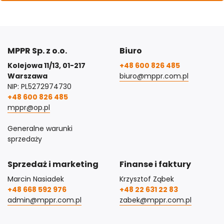
MPPR Sp. z o.o.
Biuro
Kolejowa 11/13, 01-217
+48 600 826 485
Warszawa
biuro@mppr.com.pl
NIP: PL5272974730
+48 600 826 485
mppr@op.pl
Generalne warunki
sprzedaży
Sprzedaż i marketing
Finanse i faktury
Marcin Nasiadek
Krzysztof Ząbek
+48 668 592 976
+48 22 631 22 83
admin@mppr.com.pl
zabek@mppr.com.pl