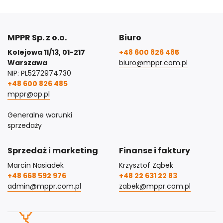
MPPR Sp. z o.o.
Biuro
Kolejowa 11/13, 01-217
+48 600 826 485
Warszawa
biuro@mppr.com.pl
NIP: PL5272974730
+48 600 826 485
mppr@op.pl
Generalne warunki
sprzedaży
Sprzedaż i marketing
Finanse i faktury
Marcin Nasiadek
Krzysztof Ząbek
+48 668 592 976
+48 22 631 22 83
admin@mppr.com.pl
zabek@mppr.com.pl