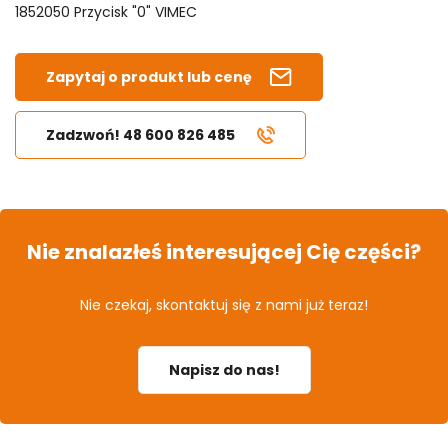
1852050 Przycisk "0" VIMEC
Zapytaj o produkt lub cenę
Zadzwoń! 48 600 826 485
Nie znalazłeś interesującej Cię części?
Nie czekaj, skontaktuj się z nami już teraz!
Napisz do nas!