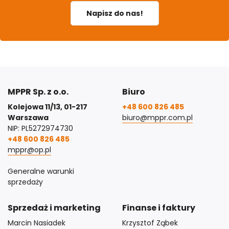
Napisz do nas!
MPPR Sp. z o.o.
Biuro
Kolejowa 11/13, 01-217
+48 600 826 485
Warszawa
biuro@mppr.com.pl
NIP: PL5272974730
+48 600 826 485
mppr@op.pl
Generalne warunki
sprzedaży
Sprzedaż i marketing
Finanse i faktury
Marcin Nasiadek
Krzysztof Ząbek