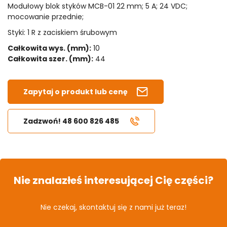
Modułowy blok styków MCB-01 22 mm; 5 A; 24 VDC;
mocowanie przednie;
Styki: 1 R z zaciskiem śrubowym
Całkowita wys. (mm):
10
Całkowita szer. (mm):
44
Zapytaj o produkt lub cenę
Zadzwoń! 48 600 826 485
Nie znalazłeś interesującej Cię części?
Nie czekaj, skontaktuj się z nami już teraz!