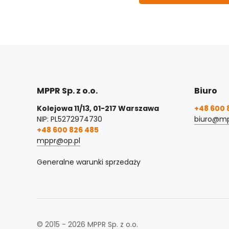
MPPR Sp. z o.o.
Biuro
Kolejowa 11/13, 01-217 Warszawa
+48 600 
NIP: PL5272974730
biuro@mp
+48 600 826 485
mppr@op.pl
Generalne warunki sprzedaży
© 2015 - 2026 MPPR Sp. z o.o.