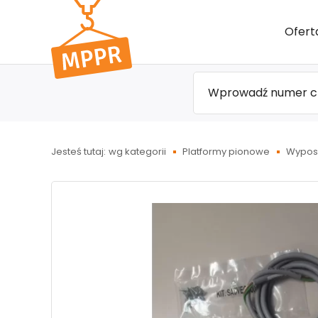
Przejdź
Ofert
do menu
głównego
Jesteś tutaj:
wg kategorii
Platformy pionowe
Wypos