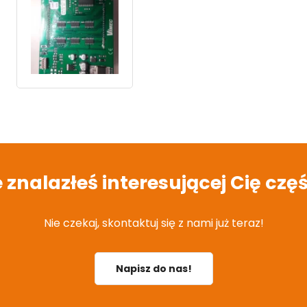
e znalazłeś interesującej Cię częś
Nie czekaj, skontaktuj się z nami już teraz!
Napisz do nas!