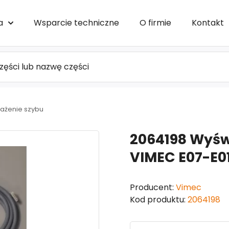
a
Wsparcie techniczne
O firmie
Kontakt
ażenie szybu
2064198 Wyśw
VIMEC E07-E0
Producent:
Vimec
Kod produktu:
2064198