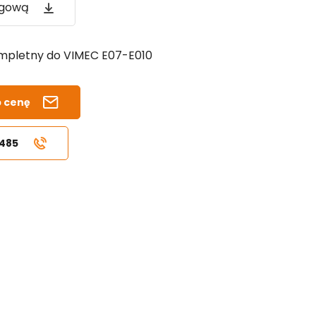
ogową
mpletny do VIMEC E07-E010
b cenę
 485