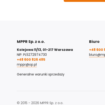
MPPR Sp. z o.o.
Biuro
Kolejowa 11/13, 01-217 Warszawa
+48 600 
NIP: PL5272974730
biuro@mp
+48 600 826 485
mppr@op.pl
Generalne warunki sprzedaży
© 2015 - 2026 MPPR Sp. z o.o.