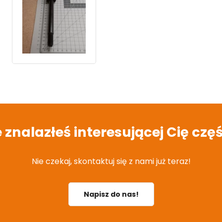
e znalazłeś interesującej Cię częś
Nie czekaj, skontaktuj się z nami już teraz!
Napisz do nas!