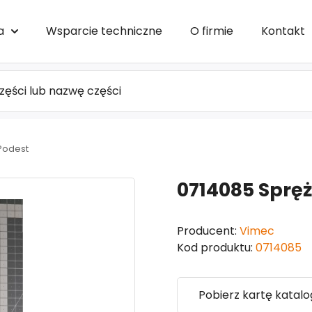
a
Wsparcie techniczne
O firmie
Kontakt
Podest
0714085 Sprę
Producent:
Vimec
Kod produktu:
0714085
Pobierz kartę katal