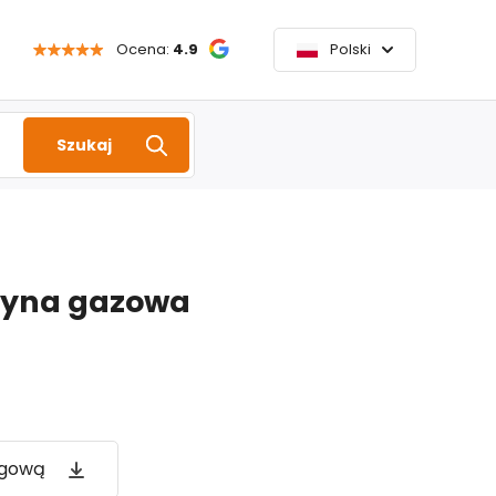
Ocena:
4.9
Polski
Szukaj
żyna gazowa
ogową