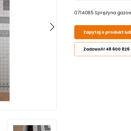
0714085 Sprężyna gazo
Zapytaj o produkt lu
Zadzwoń! 48 600 826