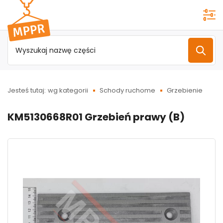
Przejdź do
menu
głównego
Jesteś tutaj:
wg kategorii
Schody ruchome
Grzebienie
KM5130668R01 Grzebień prawy (B)