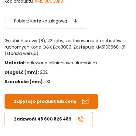
Kod produktu:
KM5130668R01
Pobierz kartę katalogową
Grzebień prawy (B), 22 zęby, zastosowanie do schodów
ruchomych Kone O&K Eco3000. Zastępuje KM5130668H01
(starsza wersja)
Materiał:
odlewane ciśnieniowo aluminium
Długość (mm):
202
Szerokość (mm):
131
Zapytaj o produkt lub cenę
Zadzwoń! 48 600 826 485