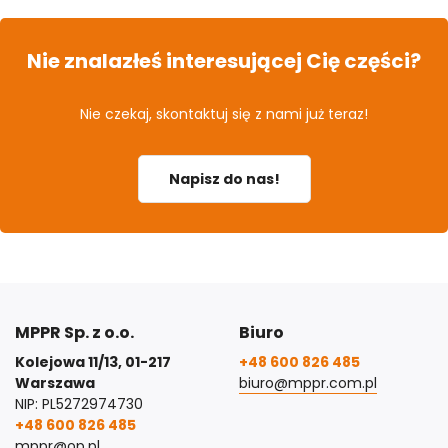
Nie znalazłeś interesującej Cię części?
Nie czekaj, skontaktuj się z nami już teraz!
Napisz do nas!
MPPR Sp. z o.o.
Biuro
Kolejowa 11/13, 01-217
+48 600 826 485
Warszawa
biuro@mppr.com.pl
NIP: PL5272974730
+48 600 826 485
mppr@op.pl