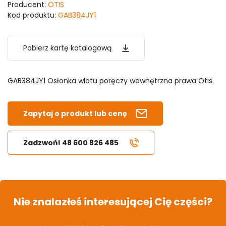
Producent:
OTIS
Kod produktu:
GAB384JY1
Pobierz kartę katalogową
GAB384JY1 Osłonka wlotu poręczy wewnętrzna prawa Otis
Zapytaj o produkt lub cenę
Zadzwoń! 48 600 826 485
Nie znalazłeś interesującej Cię części?