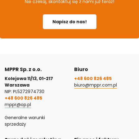
Nie czekaj, skontaktuj się z nami już teraz!
Napisz do nas!
MPPR Sp. z o.o.
Biuro
Kolejowa 11/13, 01-217
+48 600 826 485
Warszawa
biuro@mppr.com.pl
NIP: PL5272974730
+48 600 826 485
mppr@op.pl
Generalne warunki
sprzedaży