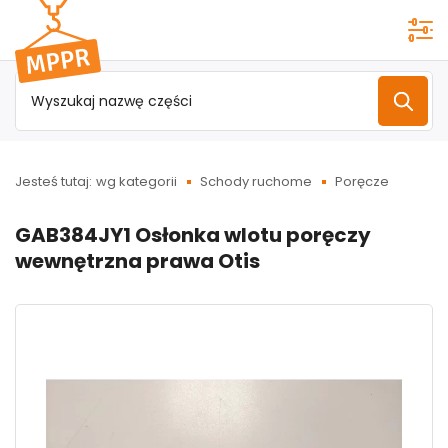
Przejdź do
menu
głównego
Jesteś tutaj:
wg kategorii
Schody ruchome
Poręcze
GAB384JY1 Osłonka wlotu poręczy
wewnętrzna prawa Otis