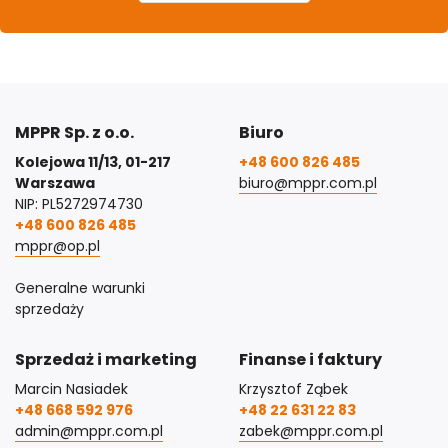
MPPR Sp. z o.o.
Biuro
Kolejowa 11/13, 01-217
+48 600 826 485
Warszawa
biuro@mppr.com.pl
NIP: PL5272974730
+48 600 826 485
mppr@op.pl
Generalne warunki
sprzedaży
Sprzedaż i marketing
Finanse i faktury
Marcin Nasiadek
Krzysztof Ząbek
+48 668 592 976
+48 22 631 22 83
admin@mppr.com.pl
zabek@mppr.com.pl