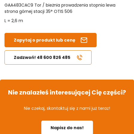
GAA483CAC9 Tor / bieżnia prowadzenia stopnia lewa
strona górnej stacji 35° OTIS 506
L = 2,6 m
Zapytaj o produkt lub cenę
Zadzwoń! 48 600 826 485
Nie znalazłeś interesującej Cię części?
Nie czekaj, skontaktuj się z nami już teraz!
Napisz do nas!