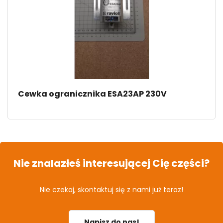
Cewka ogranicznika ESA23AP 230V
Nie znalazłeś interesującej Cię części?
Nie czekaj, skontaktuj się z nami już teraz!
Napisz do nas!