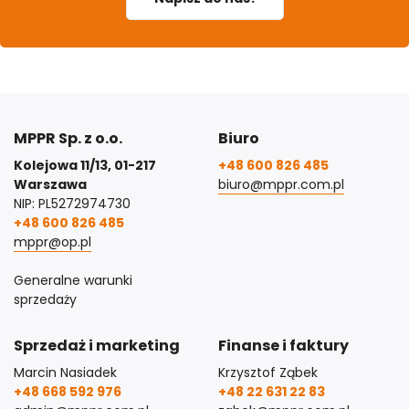
MPPR Sp. z o.o.
Biuro
Kolejowa 11/13, 01-217
+48 600 826 485
Warszawa
biuro@mppr.com.pl
NIP: PL5272974730
+48 600 826 485
mppr@op.pl
Generalne warunki
sprzedaży
Sprzedaż i marketing
Finanse i faktury
Marcin Nasiadek
Krzysztof Ząbek
+48 668 592 976
+48 22 631 22 83