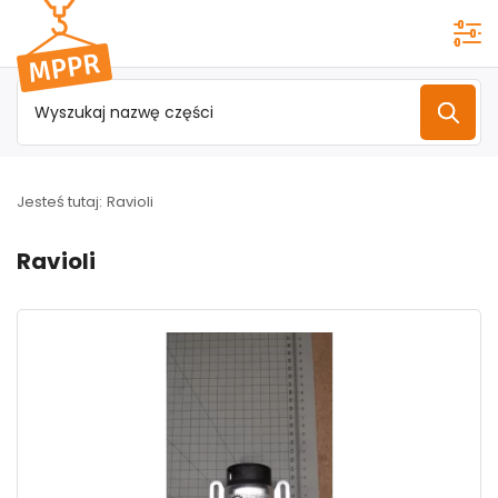
Przejdź do
menu
głównego
Jesteś tutaj:
Ravioli
Ravioli