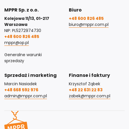
MPPR Sp. z o.o.
Biuro
Kolejowa 11/13, 01-217
+48 600 826 485
Warszawa
biuro@mppr.com.pl
NIP: PL5272974730
+48 600 826 485
mppr@op.pl
Generalne warunki
sprzedaży
Sprzedaż i marketing
Finanse i faktury
Marcin Nasiadek
Krzysztof Ząbek
+48 668 592 976
+48 22 631 22 83
admin@mppr.com.pl
zabek@mppr.com.pl