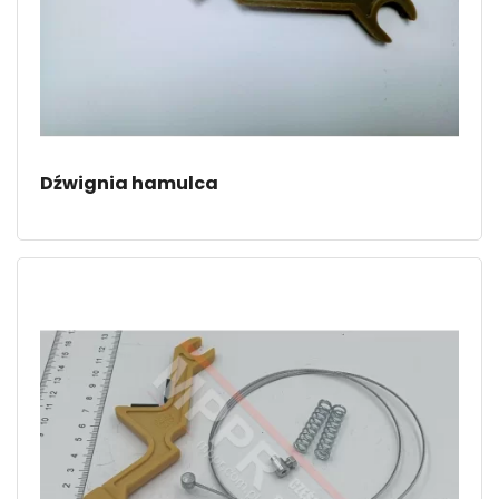
Dźwignia hamulca