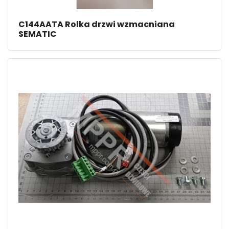
C144AATA Rolka drzwi wzmacniana
SEMATIC