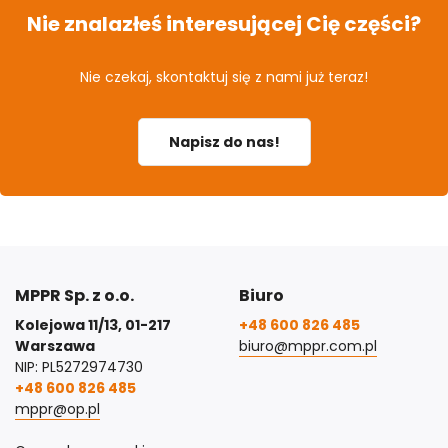
Nie znalazłeś interesującej Cię części?
Nie czekaj, skontaktuj się z nami już teraz!
Napisz do nas!
MPPR Sp. z o.o.
Biuro
Kolejowa 11/13, 01-217
+48 600 826 485
Warszawa
biuro@mppr.com.pl
NIP: PL5272974730
+48 600 826 485
mppr@op.pl