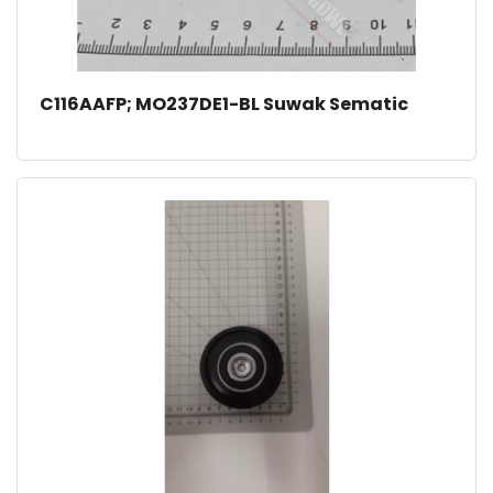
C116AAFP; MO237DE1-BL Suwak Sematic