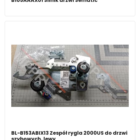
B105AAAX01 Silnik drzwi Sematic
BL-B153ABIX13 Zespół rygla 2000US do drzwi
szybowych, lewy