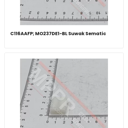
C116AAFP; MO237DE1-BL Suwak Sematic