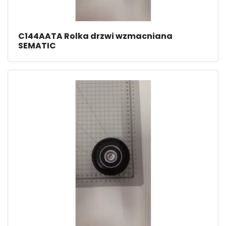
C144AATA Rolka drzwi wzmacniana
SEMATIC