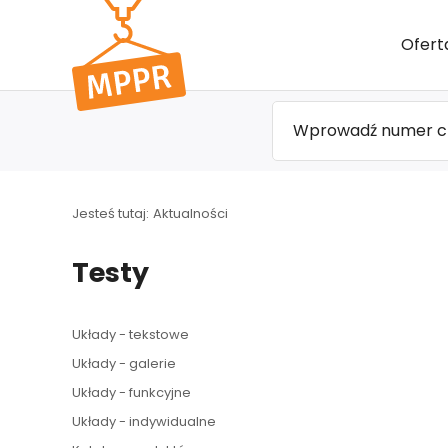
Przejdź
Ofert
do menu
głównego
Jesteś tutaj:
Aktualności
Testy
Układy - tekstowe
Układy - galerie
Układy - funkcyjne
Układy - indywidualne