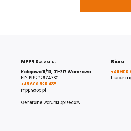
MPPR Sp. z o.o.
Biuro
Kolejowa 11/13, 01-217 Warszawa
+48 600 
NIP: PL5272974730
biuro@mp
+48 600 826 485
mppr@op.pl
Generalne warunki sprzedaży