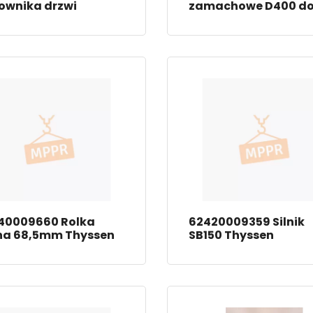
ownika drzwi
zamachowe D400 d
wciągarki ThyssenK
W191
40009660 Rolka
62420009359 Silnik
na 68,5mm Thyssen
SB150 Thyssen