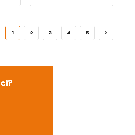
1
2
3
4
5
ci?