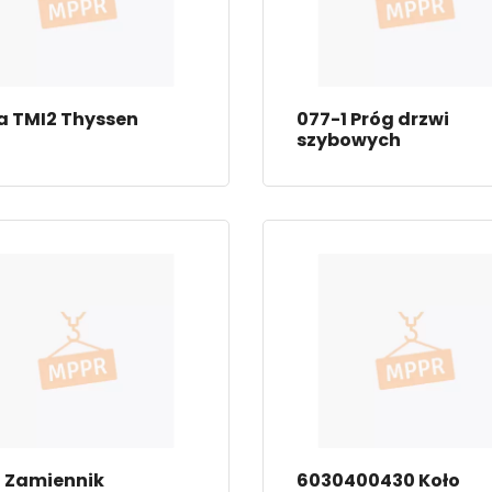
a TMI2 Thyssen
077-1 Próg drzwi
szybowych
7 Zamiennik
6030400430 Koło