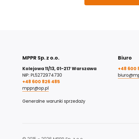
MPPR Sp. z o.o.
Biuro
Kolejowa 11/13, 01-217 Warszawa
+48 600 
NIP: PL5272974730
biuro@mp
+48 600 826 485
mppr@op.pl
Generalne warunki sprzedaży
© 2015 - 2026 MPPR Sp. z o.o.