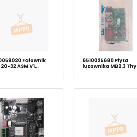
0059020 Falownik
6510025680 Płyta
 20-32 ASM V1
luzownika MB2.3 Thy
ssenKrupp