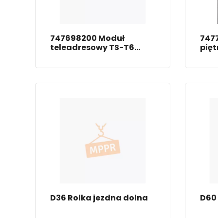
747698200 Moduł
747
teleadresowy TS-T6
pięt
kompletny Thyssen
Thy
D36 Rolka jezdna dolna
D60 