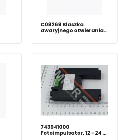
C08269 Blaszka
n
awaryjnego otwierania
drzwi
743941000
Fotoimpulsator, 12 - 24 V,
NPN-PNP