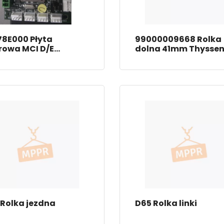
78E000 Płyta
99000009668 Rolka
rowa MCI D/E
dolna 41mm Thysse
ssen
Rolka jezdna
D65 Rolka linki