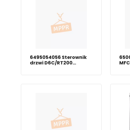
6495054056 Sterownik
650
drzwi D6C/RT200
MFC
Thyssen
Thy