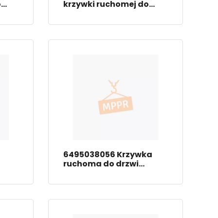
o
krzywki ruchomej do
rupp
drzwi Thyssen M2Z6
6495038056 Krzywka
ruchoma do drzwi
Thyssen M2Z6