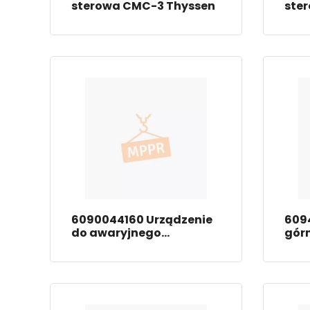
sterowa CMC-3 Thyssen
ster
6090044160 Urządzenie
609
do awaryjnego
gór
otwierania