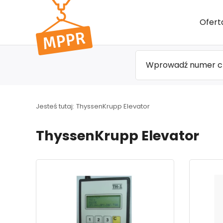
Przejdź
Ofert
do menu
głównego
Jesteś tutaj:
ThyssenKrupp Elevator
ThyssenKrupp Elevator