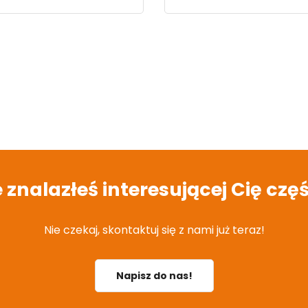
e znalazłeś interesującej Cię częś
Nie czekaj, skontaktuj się z nami już teraz!
Napisz do nas!