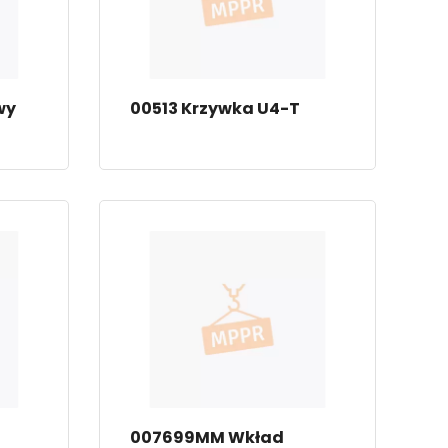
wy
00513 Krzywka U4-T
007699MM Wkład