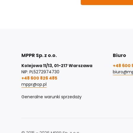
MPPR Sp. z o.o.
Biuro
Kolejowa 11/13, 01-217 Warszawa
+48 600 
NIP: PL5272974730
biuro@mp
+48 600 826 485
mppr@op.pl
Generalne warunki sprzedaży
© 2015 - 2026 MPPR Sp. z o.o.