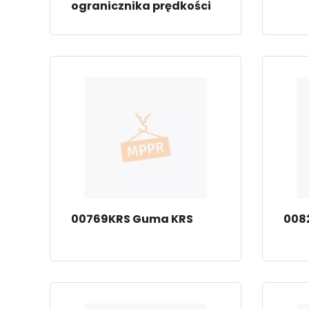
ogranicznika prędkości
00769KRS Guma KRS
008