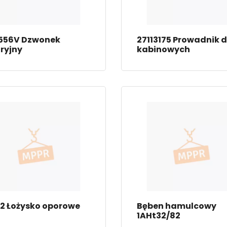
556V Dzwonek
27113175 Prowadnik d
ryjny
kabinowych
2 Łożysko oporowe
Bęben hamulcowy
1AHt32/82