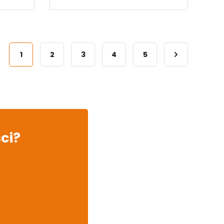
1
2
3
4
5
ci?