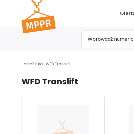
Przejdź
Ofert
do menu
głównego
Jesteś tutaj:
WFD Translift
WFD Translift