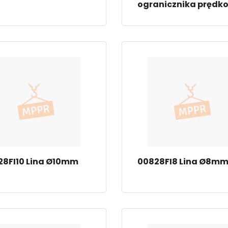
ogranicznika prędko
28FI10 Lina Ø10mm
00828FI8 Lina Ø8m