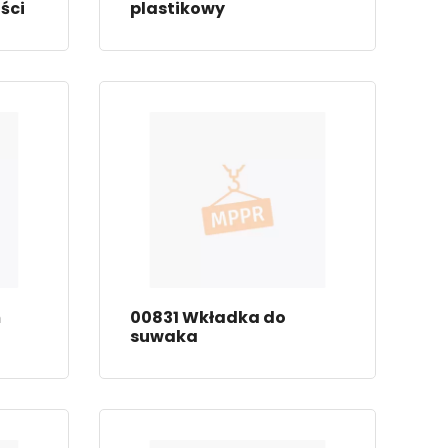
ści
plastikowy
m
00831 Wkładka do
suwaka