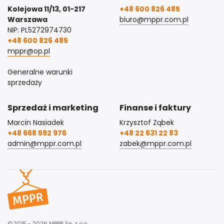
Kolejowa 11/13, 01-217
+48 600 826 485
Warszawa
biuro@mppr.com.pl
NIP: PL5272974730
+48 600 826 485
mppr@op.pl
Generalne warunki
sprzedaży
Sprzedaż i marketing
Finanse i faktury
Marcin Nasiadek
Krzysztof Ząbek
+48 668 592 976
+48 22 631 22 83
admin@mppr.com.pl
zabek@mppr.com.pl
© 2015 - 2026 MPPR Sp. z o.o.