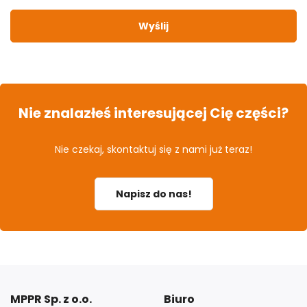
Wyślij
Nie znalazłeś interesującej Cię części?
Nie czekaj, skontaktuj się z nami już teraz!
Napisz do nas!
MPPR Sp. z o.o.
Biuro