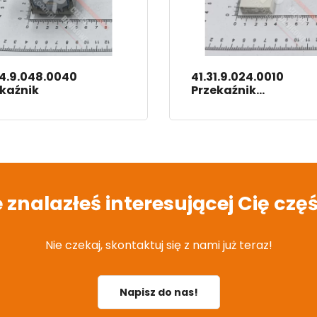
4.9.048.0040
41.31.9.024.0010
kaźnik
Przekaźnik
Elektromagnetyczn
e znalazłeś interesującej Cię częś
Nie czekaj, skontaktuj się z nami już teraz!
Napisz do nas!