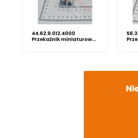
44.62.9.012.4000
56.3
Przekaźnik miniaturowy
Prze
2p
Ni