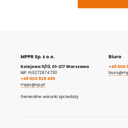
MPPR Sp. z o.o.
Biuro
Kolejowa 11/13, 01-217 Warszawa
+48 600 
NIP: PL5272974730
biuro@mp
+48 600 826 485
mppr@op.pl
Generalne warunki sprzedaży