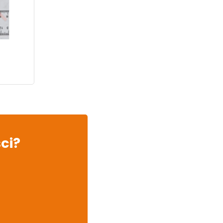
y
ci?