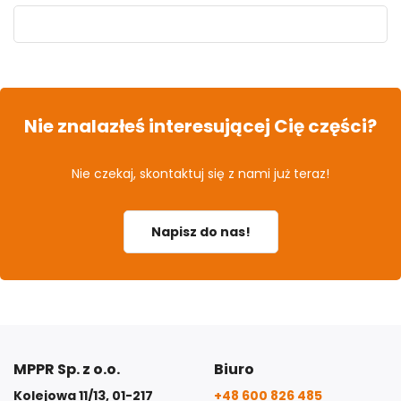
Nie znalazłeś interesującej Cię części?
Nie czekaj, skontaktuj się z nami już teraz!
Napisz do nas!
MPPR Sp. z o.o.
Biuro
Kolejowa 11/13, 01-217
+48 600 826 485