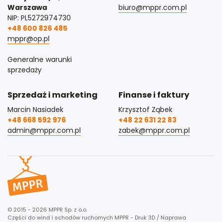
Warszawa
biuro@mppr.com.pl
NIP: PL5272974730
+48 600 826 485
mppr@op.pl
Generalne warunki
sprzedaży
Sprzedaż i marketing
Finanse i faktury
Marcin Nasiadek
Krzysztof Ząbek
+48 668 592 976
+48 22 631 22 83
admin@mppr.com.pl
zabek@mppr.com.pl
© 2015 - 2026 MPPR Sp. z o.o.
Części do wind i schodów ruchomych MPPR - Druk 3D / Naprawa