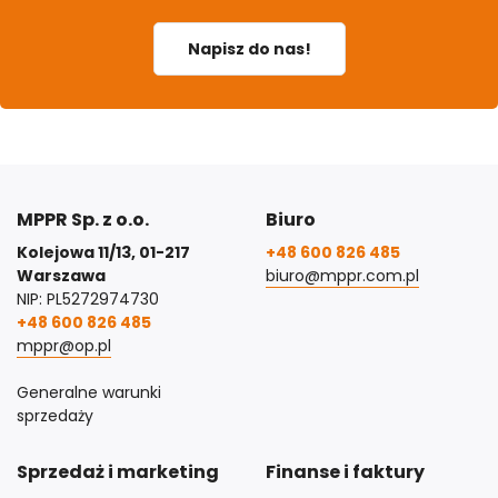
Napisz do nas!
MPPR Sp. z o.o.
Biuro
Kolejowa 11/13, 01-217
+48 600 826 485
Warszawa
biuro@mppr.com.pl
NIP: PL5272974730
+48 600 826 485
mppr@op.pl
Generalne warunki
sprzedaży
Sprzedaż i marketing
Finanse i faktury