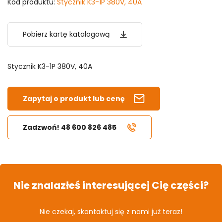
Kod produktu:
Stycznik K3-1P 380V, 40A
Pobierz kartę katalogową
Stycznik K3-1P 380V, 40A
Zapytaj o produkt lub cenę
Zadzwoń! 48 600 826 485
Nie znalazłeś interesującej Cię części?
Nie czekaj, skontaktuj się z nami już teraz!