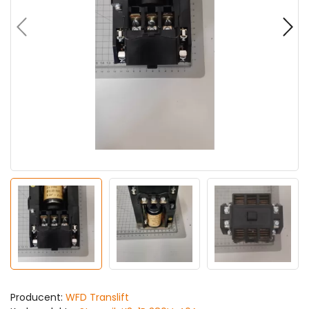
Producent:
WFD Translift