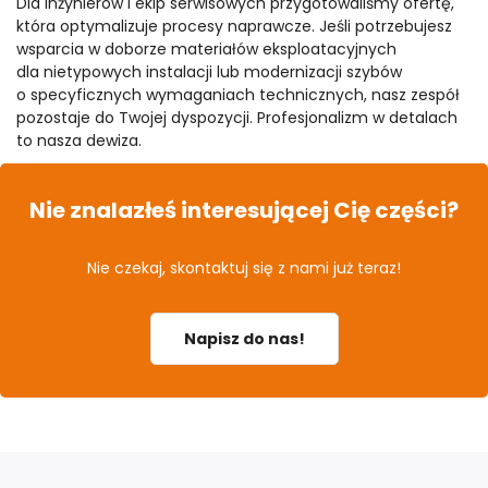
Dla inżynierów i ekip serwisowych przygotowaliśmy ofertę,
która optymalizuje procesy naprawcze. Jeśli potrzebujesz
wsparcia w doborze materiałów eksploatacyjnych
dla nietypowych instalacji lub modernizacji szybów
o specyficznych wymaganiach technicznych, nasz zespół
pozostaje do Twojej dyspozycji. Profesjonalizm w detalach
to nasza dewiza.
Nie znalazłeś interesującej Cię części?
Nie czekaj, skontaktuj się z nami już teraz!
Napisz do nas!