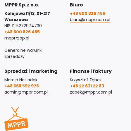
MPPR Sp. z o.o.
Biuro
Kolejowa 11/13, 01-217
+48 600 826 485
Warszawa
biuro@mppr.com.pl
NIP: PL5272974730
+48 600 826 485
mppr@op.pl
Generalne warunki
sprzedaży
Sprzedaż i marketing
Finanse i faktury
Marcin Nasiadek
Krzysztof Ząbek
+48 668 592 976
+48 22 631 22 83
admin@mppr.com.pl
zabek@mppr.com.pl