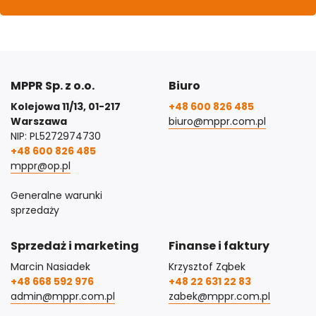
MPPR Sp. z o.o.
Biuro
Kolejowa 11/13, 01-217
+48 600 826 485
Warszawa
biuro@mppr.com.pl
NIP: PL5272974730
+48 600 826 485
mppr@op.pl
Generalne warunki
sprzedaży
Sprzedaż i marketing
Finanse i faktury
Marcin Nasiadek
Krzysztof Ząbek
+48 668 592 976
+48 22 631 22 83
admin@mppr.com.pl
zabek@mppr.com.pl