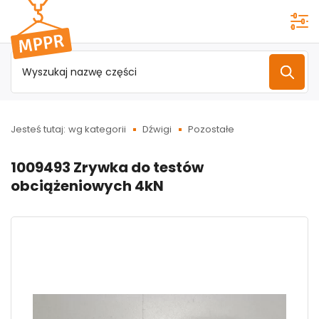
Przejdź do
menu
głównego
Jesteś tutaj:
wg kategorii
Dźwigi
Pozostałe
1009493 Zrywka do testów
obciążeniowych 4kN