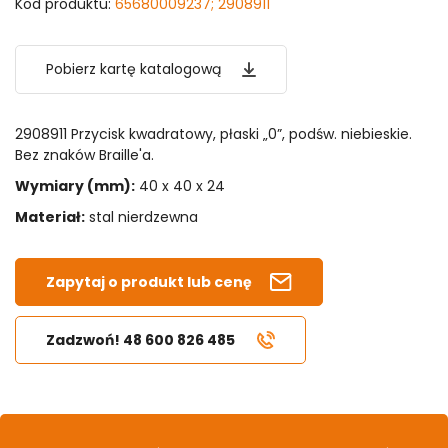
Kod produktu:
65680009237; 2908911
Pobierz kartę katalogową
2908911 Przycisk kwadratowy, płaski „0”, podśw. niebieskie.
Bez znaków Braille'a.
Wymiary (mm):
40 x 40 x 24
Materiał:
stal nierdzewna
Zapytaj o produkt lub cenę
Zadzwoń! 48 600 826 485