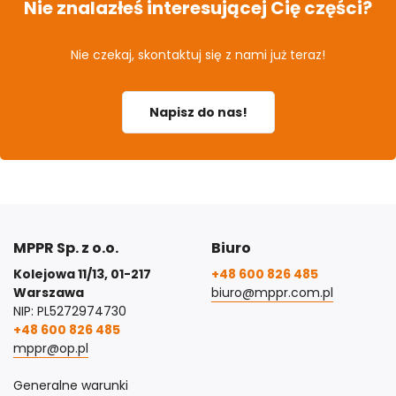
Nie znalazłeś interesującej Cię części?
Nie czekaj, skontaktuj się z nami już teraz!
Napisz do nas!
MPPR Sp. z o.o.
Biuro
Kolejowa 11/13, 01-217
+48 600 826 485
Warszawa
biuro@mppr.com.pl
NIP: PL5272974730
+48 600 826 485
mppr@op.pl
Generalne warunki