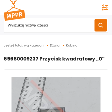
Przejdź do
menu
głównego
Jesteś tutaj:
wg kategorii
Dźwigi
Kabina
65680009237 Przycisk kwadratowy „0”