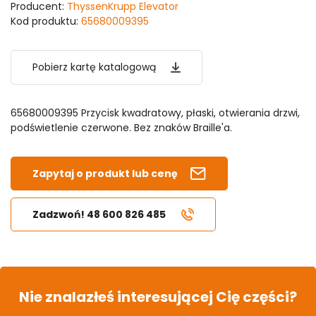
Producent:
ThyssenKrupp Elevator
Kod produktu:
65680009395
Pobierz kartę katalogową
65680009395 Przycisk kwadratowy, płaski, otwierania drzwi,
podświetlenie czerwone. Bez znaków Braille'a.
Zapytaj o produkt lub cenę
Zadzwoń! 48 600 826 485
Nie znalazłeś interesującej Cię części?