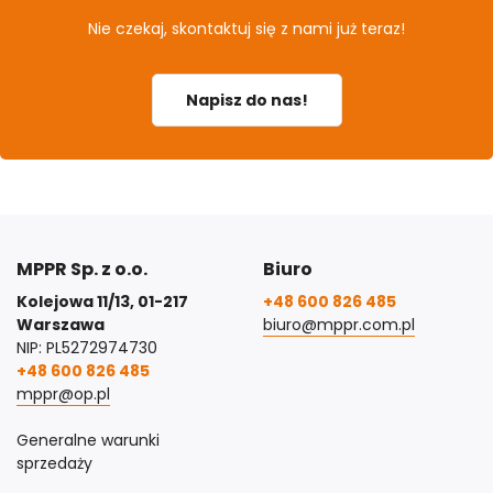
Nie czekaj, skontaktuj się z nami już teraz!
Napisz do nas!
MPPR Sp. z o.o.
Biuro
Kolejowa 11/13, 01-217
+48 600 826 485
Warszawa
biuro@mppr.com.pl
NIP: PL5272974730
+48 600 826 485
mppr@op.pl
Generalne warunki
sprzedaży