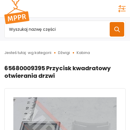
Przejdź do
menu
głównego
Jesteś tutaj:
wg kategorii
Dźwigi
Kabina
65680009395 Przycisk kwadratowy
otwierania drzwi