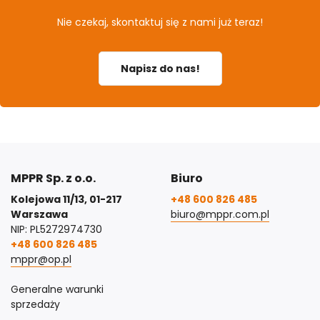
Nie czekaj, skontaktuj się z nami już teraz!
Napisz do nas!
MPPR Sp. z o.o.
Biuro
Kolejowa 11/13, 01-217
+48 600 826 485
Warszawa
biuro@mppr.com.pl
NIP: PL5272974730
+48 600 826 485
mppr@op.pl
Generalne warunki
sprzedaży