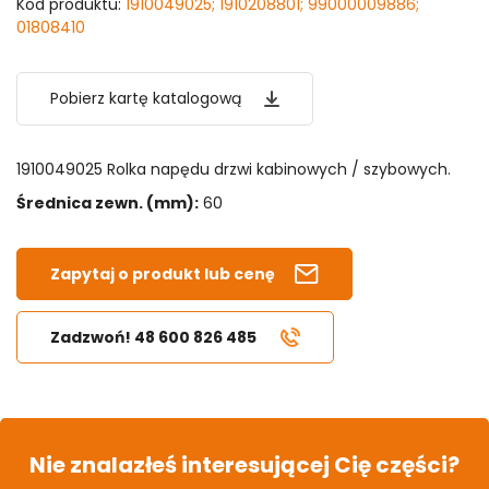
Kod produktu:
1910049025; 1910208801; 99000009886;
01808410
Pobierz kartę katalogową
1910049025 Rolka napędu drzwi kabinowych / szybowych.
Średnica zewn. (mm):
60
Zapytaj o produkt lub cenę
Zadzwoń! 48 600 826 485
Nie znalazłeś interesującej Cię części?