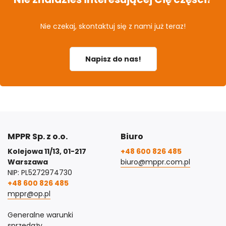
Nie czekaj, skontaktuj się z nami już teraz!
Napisz do nas!
MPPR Sp. z o.o.
Biuro
Kolejowa 11/13, 01-217
+48 600 826 485
Warszawa
biuro@mppr.com.pl
NIP: PL5272974730
+48 600 826 485
mppr@op.pl
Generalne warunki
sprzedaży