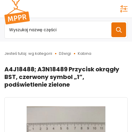
Przejdź do
menu
głównego
Jesteś tutaj:
wg kategorii
Dźwigi
Kabina
A4J18488; A3N18489 Przycisk okrągły
BST, czerwony symbol „1”,
podświetlenie zielone