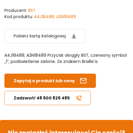
Producent:
BST
Kod produktu:
A4J18488; A3N18489
Pobierz kartę katalogową
A4J18488; A3N18489 Przycisk okrągły BST, czerwony symbol
„1”, podświetlenie zielone. Ze znakiem Braille'a.
Zapytaj o produkt lub cenę
Zadzwoń! 48 600 826 485
Nie znalazłeś interesującej Cię części?