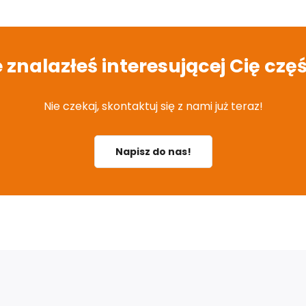
e znalazłeś interesującej Cię częś
Nie czekaj, skontaktuj się z nami już teraz!
Napisz do nas!