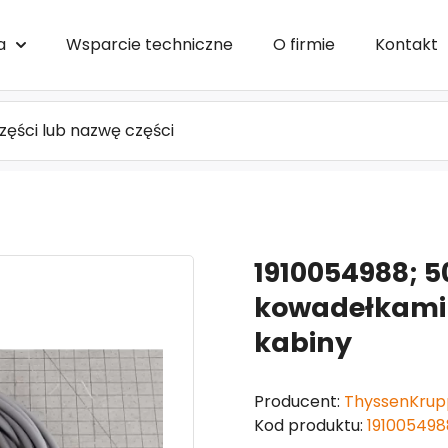
a
Wsparcie techniczne
O firmie
Kontakt
1910054988; 50
kowadełkami
kabiny
Producent:
ThyssenKrup
Kod produktu:
1910054988