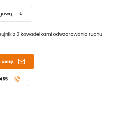
ogową
Czujnik z 2 kowadełkami odwzorowania ruchu
b cenę
 485