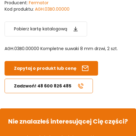
Producent:
Fermator
Kod produktu:
AGH.03B0.00000
Pobierz kartę katalogową
AGH.03B0.00000 Kompletne suwaki 8 mm drzwi, 2 szt.
Zapytaj o produkt lub cenę
Zadzwoń! 48 600 826 485
Nie znalazłeś interesującej Cię części?