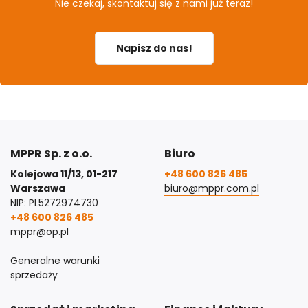
Nie czekaj, skontaktuj się z nami już teraz!
Napisz do nas!
MPPR Sp. z o.o.
Biuro
Kolejowa 11/13, 01-217
+48 600 826 485
Warszawa
biuro@mppr.com.pl
NIP: PL5272974730
+48 600 826 485
mppr@op.pl
Generalne warunki
sprzedaży