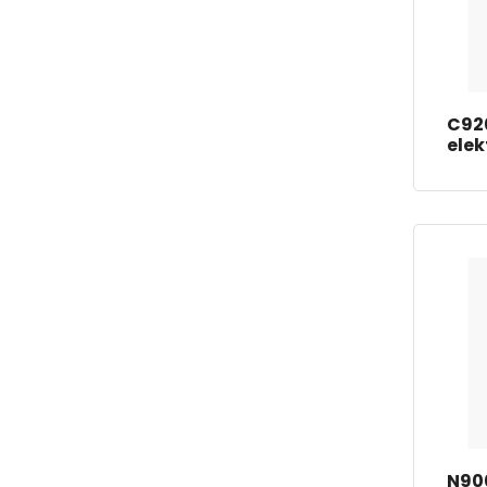
C92
ele
N900