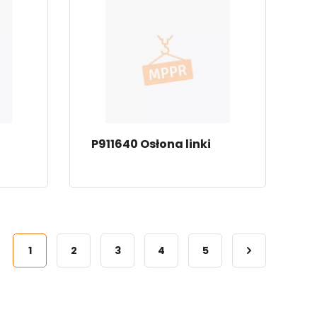
P911640 Osłona linki
1
2
3
4
5