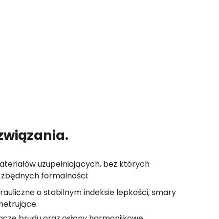
związania.
ateriałów uzupełniających, bez których
z zbędnych formalności:
rauliczne o stabilnym indeksie lepkości, smary
etrujące.
acze brudu oraz osłony harmonijkowe