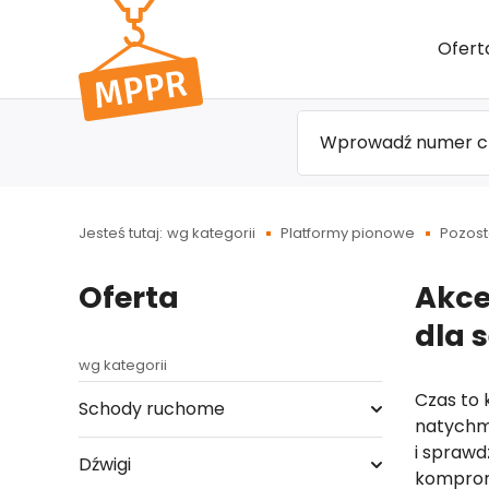
Przejdź
Ofert
do menu
głównego
Jesteś tutaj:
wg kategorii
Platformy pionowe
Pozost
Oferta
Akce
dla 
wg kategorii
Czas to 
Schody ruchome
natychmi
i spraw
Dźwigi
komprom