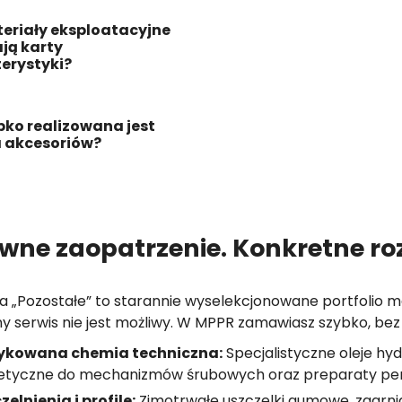
eriały eksploatacyjne
ją karty
erystyki?
bko realizowana jest
 akcesoriów?
wne zaopatrzenie. Konkretne ro
a „Pozostałe” to starannie wyselekcjonowane portfolio m
y serwis nie jest możliwy. W MPPR zamawiasz szybko, be
ykowana chemia techniczna:
Specjalistyczne oleje hyd
etyczne do mechanizmów śrubowych oraz preparaty pen
zelnienia i profile:
Zimotrwałe uszczelki gumowe, zgarni