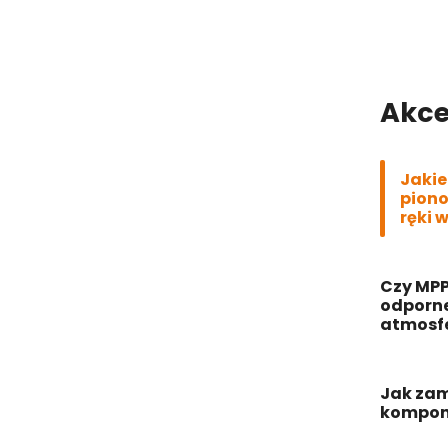
Akce
Jakie
piono
ręki 
Czy MPP
odporne
atmosf
Jak za
kompone