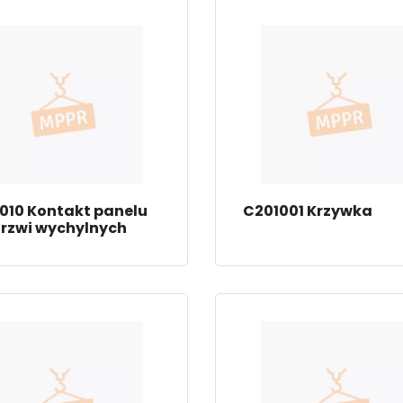
010 Kontakt panelu
C201001 Krzywka
rzwi wychylnych