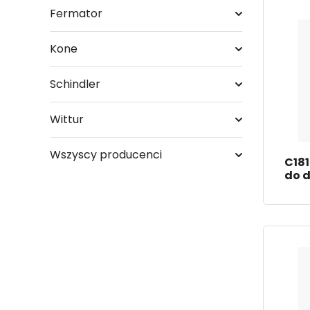
Fermator
Kone
Schindler
Wittur
Wszyscy producenci
C181
do d