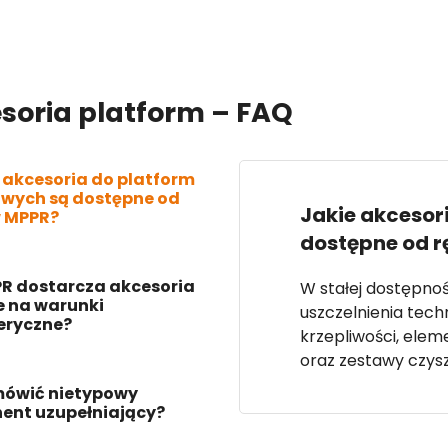
soria platform – FAQ
 akcesoria do platform
wych są dostępne od
Jakie akcesor
w MPPR?
dostępne od r
R dostarcza akcesoria
W stałej dostępn
 na warunki
uszczelnienia techn
eryczne?
krzepliwości, elem
oraz zestawy czys
mówić nietypowy
nt uzupełniający?