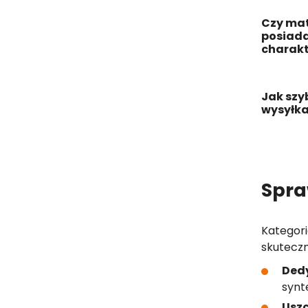
Czy mat
posiada
charakt
Jak szy
wysyłka
Spra
Kategori
skuteczn
Ded
synt
Uszc