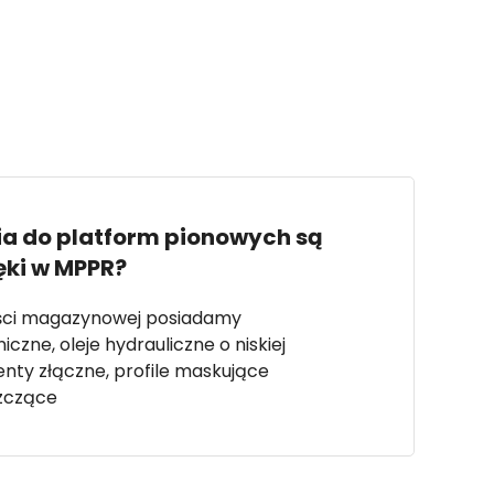
ia do platform pionowych są
ęki w MPPR?
ości magazynowej posiadamy
iczne, oleje hydrauliczne o niskiej
enty złączne, profile maskujące
zczące