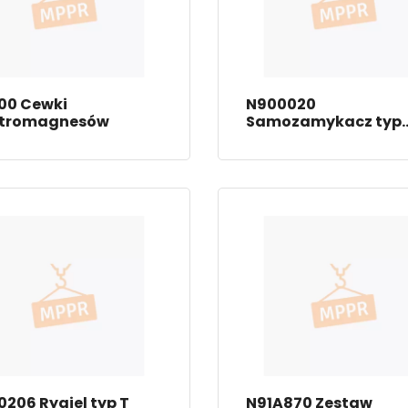
00 Cewki
N900020
ktromagnesów
Samozamykacz typ
Europa
206 Rygiel typ T
N91A870 Zestaw