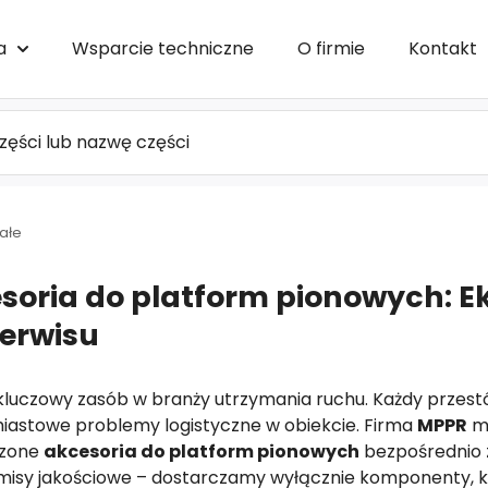
a
Wsparcie techniczne
O firmie
Kontakt
ałe
soria do platform pionowych: E
serwisu
kluczowy zasób w branży utrzymania ruchu. Każdy przestój
astowe problemy logistyczne w obiekcie. Firma
MPPR
mi
dzone
akcesoria do platform pionowych
bezpośrednio 
isy jakościowe – dostarczamy wyłącznie komponenty, 