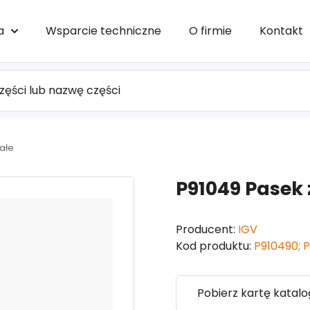
a
Wsparcie techniczne
O firmie
Kontakt
ałe
P91049 Pasek
Producent:
IGV
Kod produktu:
P910490; P
Pobierz kartę katal