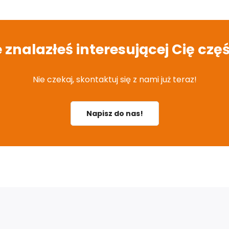
e znalazłeś interesującej Cię częś
Nie czekaj, skontaktuj się z nami już teraz!
Napisz do nas!