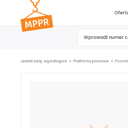
Przejdź
Ofert
do menu
głównego
Jesteś tutaj:
wg kategorii
Platformy pionowe
Pozost