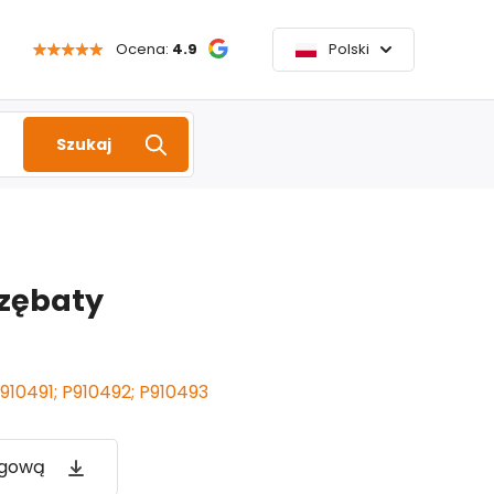
Ocena:
4.9
Polski
Szukaj
 zębaty
910491; P910492; P910493
ogową