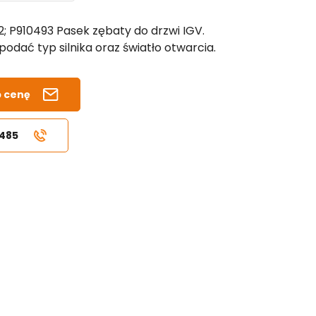
2; P910493 Pasek zębaty do drzwi IGV.
odać typ silnika oraz światło otwarcia.
b cenę
 485