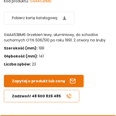
Kod produktu:
GAA453BM6
Pobierz kartę katalogową
GAA453BM6 Grzebień lewy, aluminiowy, do schodów
ruchomych OTIS 506/510 po roku 1991. 2 otwory na śruby
Szerokość (mm):
198
Głębokość (mm):
141
Liczba zębów:
23
Zapytaj o produkt lub cenę
Zadzwoń! 48 600 826 485