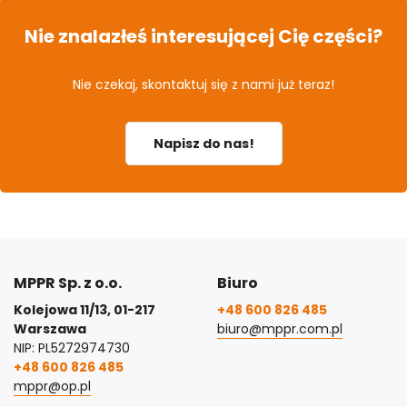
Nie znalazłeś interesującej Cię części?
Nie czekaj, skontaktuj się z nami już teraz!
Napisz do nas!
MPPR Sp. z o.o.
Biuro
Kolejowa 11/13, 01-217
+48 600 826 485
Warszawa
biuro@mppr.com.pl
NIP: PL5272974730
+48 600 826 485
mppr@op.pl