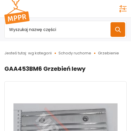
Przejdź do
menu
głównego
Jesteś tutaj:
wg kategorii
Schody ruchome
Grzebienie
GAA453BM6 Grzebień lewy