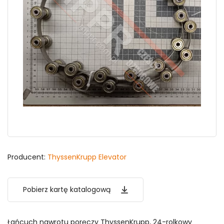
Producent:
ThyssenKrupp Elevator
Pobierz kartę katalogową
Łańcuch nawrotu poręczy ThyssenKrupp, 24-rolkowy