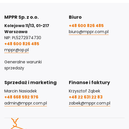
MPPR Sp. z o.o.
Biuro
Kolejowa 11/13, 01-217
+48 600 826 485
Warszawa
biuro@mppr.com.pl
NIP: PL5272974730
+48 600 826 485
mppr@op.pl
Generalne warunki
sprzedaży
Sprzedaż i marketing
Finanse i faktury
Marcin Nasiadek
Krzysztof Ząbek
+48 668 592 976
+48 22 631 22 83
admin@mppr.com.pl
zabek@mppr.com.pl