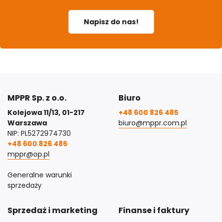
Napisz do nas!
MPPR Sp. z o.o.
Biuro
Kolejowa 11/13, 01-217
+48 600 826 485
Warszawa
biuro@mppr.com.pl
NIP: PL5272974730
+48 600 826 485
mppr@op.pl
Generalne warunki
sprzedaży
Sprzedaż i marketing
Finanse i faktury