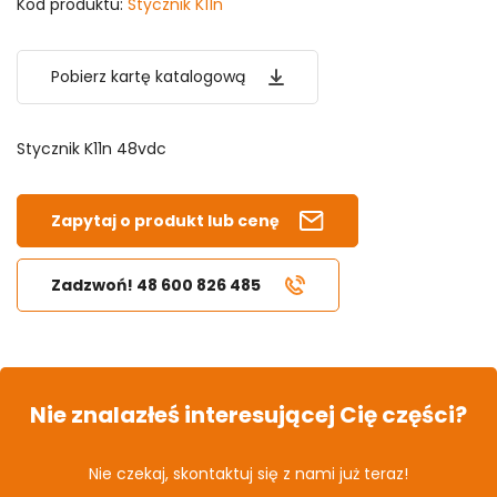
Kod produktu:
Stycznik K11n
Pobierz kartę katalogową
Stycznik K11n 48vdc
Zapytaj o produkt lub cenę
Zadzwoń! 48 600 826 485
Nie znalazłeś interesującej Cię części?
Nie czekaj, skontaktuj się z nami już teraz!