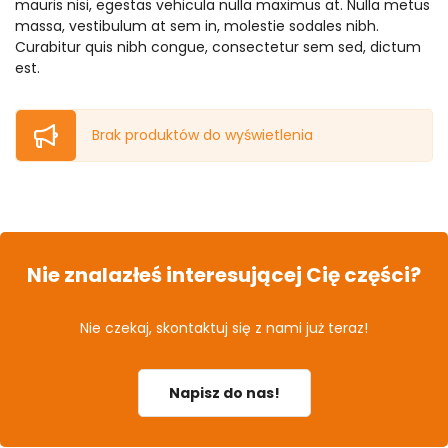
mauris nisi, egestas vehicula nulla maximus at. Nulla metus
massa, vestibulum at sem in, molestie sodales nibh.
Curabitur quis nibh congue, consectetur sem sed, dictum
est.
Brak produktów do wyświetlenia
Nie znalazłeś interesującej Cię części?
Nie czekaj, skontaktuj się z nami już teraz!
Napisz do nas!