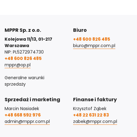
MPPR Sp. z o.o.
Biuro
Kolejowa 11/13, 01-217
+48 600 826 485
Warszawa
biuro@mppr.com.pl
NIP: PL5272974730
+48 600 826 485
mppr@op.pl
Generalne warunki
sprzedaży
Sprzedaż i marketing
Finanse i faktury
Marcin Nasiadek
Krzysztof Ząbek
+48 668 592 976
+48 22 631 22 83
admin@mppr.com.pl
zabek@mppr.com.pl